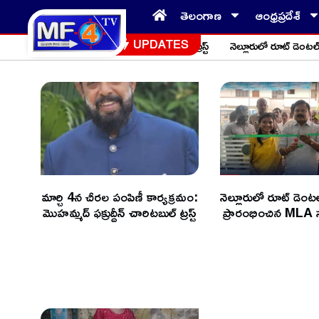
తెలంగాణ
ఆంధ్రప్రదేశ్
ీ కార్యక్రమం: మొహమ్మద్ ఫక్రుద్దీన్ చారిటబుల్ ట్రస్ట్
నెల్లూరులో రూట్ డెంటల్ 
UPDATES
మార్చి 4న చీరల పంపిణీ కార్యక్రమం:
నెల్లూరులో రూట్ డెంటల
మొహమ్మద్ ఫక్రుద్దీన్ చారిటబుల్ ట్రస్ట్
ప్రారంభించిన MLA స