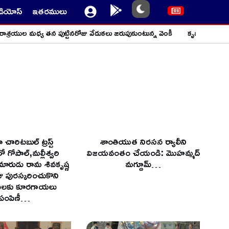
ీడియోస్
ఇతరములు
శ్రయుల మధ్య తన పుట్టినరోజు వేడుకలు జరుపుకుంటున్న వెంకీ
కృపసేవా చారిటబు
 చారిటబుల్ ట్రస్ట్
శాంతియుత నిరసన ర్యాలీని
ో గోపాల్,మల్లీశ్వరి
విజయవంతం చేయండి: మొహమ్మద్
ారుడు రామ శివకృష్ణ
మగ్దూమ్…
జు పురస్కరించుకొని
ంగులకు కూరగాయలు
పంపిణీ…