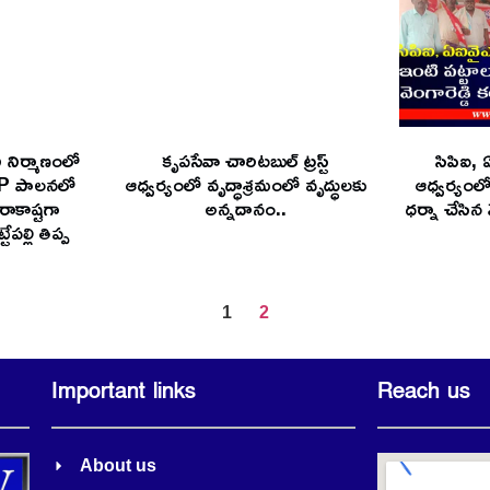
నీ నిర్మాణంలో
కృపసేవా చారిటబుల్ ట్రస్ట్
సిపిఐ,
YCP పాలనలో
ఆధ్వర్యంలో వృద్ధాశ్రమంలో వృద్ధులకు
ఆధ్వర్యంల
రాకాష్టగా
అన్నదానం..
ధర్నా చేసిన వ
పల్లి తిప్ప
1
2
Important links
Reach us
About us