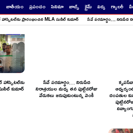
జాతీయం
ప్రపంచం
సినిమా
జాబ్స్
క్రైమ్
విద్య
గ్యాలరీ
వ
హాస్పిటల్‌ను ప్రారంభించిన MLA సునీల్ కుమార్
సేవే పరమార్ధం… నిరుపేద నిరా
్ హాస్పిటల్‌ను
సేవే పరమార్ధం… నిరుపేద
కృపసేవా
ునీల్ కుమార్
నిరాశ్రయుల మధ్య తన పుట్టినరోజు
ఆధ్వర్యంల
వేడుకలు జరుపుకుంటున్న వెంకీ
దంపతుల కుమ
పుట్టినరో
దివ్యా