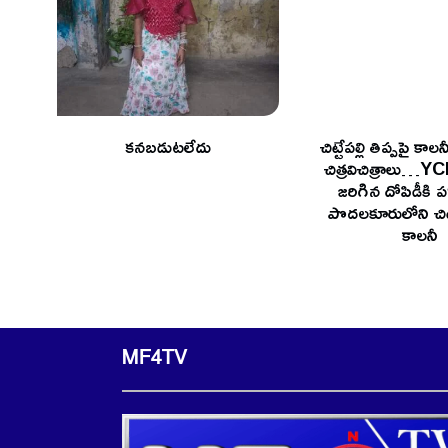
కనబడుటలేదు
చిట్టేపల్లి తిప్పపై కాల
చిత్రవిచిత్రాలు…
జరిగిన దోపిడీకి ప
పొదలకూరులోని చిట్టే
కాలనీ
MF4TV