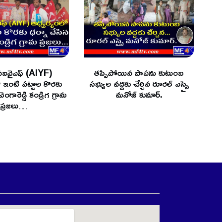
 ఏఐవైఎఫ్ (AIYF)
తప్పిపోయిన పాపను కుటుంబ
ో ఇంటి పట్టాల కొరకు
సభ్యుల వద్దకు చేర్చిన రూరల్ ఎస్సై
ెంగారెడ్డి కండ్రిగ గ్రామ
మనోజ్ కుమార్.
ప్రజలు…