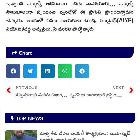
ఇవ్వాలని ఎమ్మెల్యే ఆదిమూలం ఎదుట వాపోయారు… ఎమ్మెల్యే
సానుకూలంగా స్పందించి త్వరలోనే ఈ ప్రాసెస్ ప్రారంభిస్తామని
చెప్పారు. ఇందులో సిపిఐ నాయకులు చంద్ర, ఏఐవైఎఫ్(AIYF)
నియోజకవర్గ అధ్యక్షులు. సి మురళి పాల్గొన్నారు
Share
PREVIOUS
NEXT
తప్పిపోయిన పాపను కుటుంబ సభ్యుల వద్దకు చేర్చిన రూరల్ ఎస్సై మనోజ్ కుమార్.
కృపసేవా చారిటబుల్ ట్రస్ట్ ఆధ్వర్యంలో వృద్ధాశ్రమంలో వృద్ధులకు అన్నదానం..
TOP NEWS
మార్చి 4న చీరల పంపిణీ కార్యక్రమం: మొహమ్మద్
ఫక్రుద్దీన్ చారిటబుల్ ట్రస్ట్