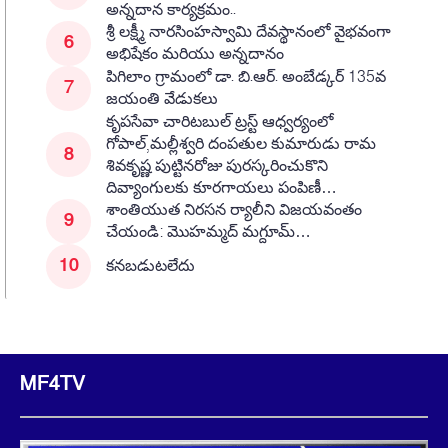
అన్నదాన కార్యక్రమం..
శ్రీ లక్ష్మీ నారసింహస్వామి దేవస్థానంలో వైభవంగా
అభిషేకం మరియు అన్నదానం
పిగిలాం గ్రామంలో డా. బి.ఆర్. అంబేడ్కర్ 135వ
జయంతి వేడుకలు
కృపసేవా చారిటబుల్ ట్రస్ట్ ఆధ్వర్యంలో
గోపాల్,మల్లీశ్వరి దంపతుల కుమారుడు రామ
శివకృష్ణ పుట్టినరోజు పురస్కరించుకొని
దివ్యాంగులకు కూరగాయలు పంపిణీ…
శాంతియుత నిరసన ర్యాలీని విజయవంతం
చేయండి: మొహమ్మద్ మగ్దూమ్…
కనబడుటలేదు
MF4TV