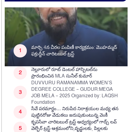
మార్చి 4న చీరల పంపిణీ కార్యక్రమం: మొహమ్మద్
ఫక్రుద్దీన్ చారిటబుల్ ట్రస్ట్
నెల్లూరులో రూట్ డెంటల్ హాస్పిటల్‌ను
ప్రారంభించిన MLA సునీల్ కుమార్
DUVVURU RAMANAMMA WOMEN’S
DEGREE COLLEGE – GUDUR:MEGA
JOB MELA – 2025 Organized by: LAQSH
Foundation
సేవే పరమార్ధం… నిరుపేద నిరాశ్రయుల మధ్య తన
పుట్టినరోజు వేడుకలు జరుపుకుంటున్న వెంకీ
కృపసేవా చారిటబుల్ ట్రస్ట్ ఆధ్వర్యంలో గాడ్స్ లవ్
వెల్ఫేర్ ట్రస్ట్ ఆశ్రమంలోని,వృద్ధులకు, పిల్లలకు