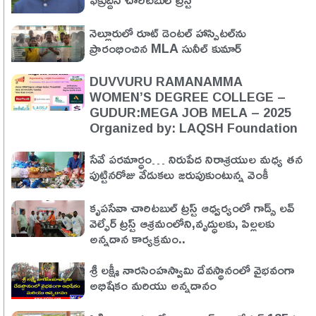
నెల్లూరులో రూట్ డెంటల్ హాస్పిటల్‌ను
ప్రారంభించిన MLA సునీల్ కుమార్
DUVVURU RAMANAMMA
WOMEN’S DEGREE COLLEGE –
GUDUR:MEGA JOB MELA – 2025
Organized by: LAQSH Foundation
సేవే పరమార్ధం… నిరుపేద నిరాశ్రయుల మధ్య తన
పుట్టినరోజు వేడుకలు జరుపుకుంటున్న వెంకీ
కృపసేవా చారిటబుల్ ట్రస్ట్ ఆధ్వర్యంలో గాడ్స్ లవ్
వెల్ఫేర్ ట్రస్ట్ ఆశ్రమంలోని,వృద్ధులకు, పిల్లలకు
అన్నదాన కార్యక్రమం..
శ్రీ లక్ష్మీ నారసింహస్వామి దేవస్థానంలో వైభవంగా
అభిషేకం మరియు అన్నదానం