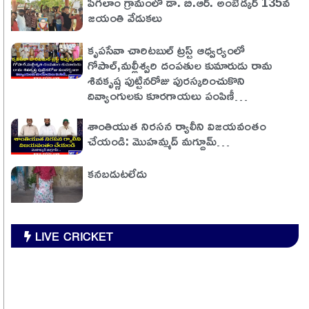
పిగిలాం గ్రామంలో డా. బి.ఆర్. అంబేడ్కర్ 135వ
జయంతి వేడుకలు
కృపసేవా చారిటబుల్ ట్రస్ట్ ఆధ్వర్యంలో
గోపాల్,మల్లీశ్వరి దంపతుల కుమారుడు రామ
శివకృష్ణ పుట్టినరోజు పురస్కరించుకొని
దివ్యాంగులకు కూరగాయలు పంపిణీ…
శాంతియుత నిరసన ర్యాలీని విజయవంతం
చేయండి: మొహమ్మద్ మగ్దూమ్…
కనబడుటలేదు
LIVE CRICKET