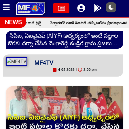
ద్దీన్ చారిటబుల్ ట్రస్ట్
నెల్లూరులో రూట్ డెంటల్ హాస్పిటల్‌ను ప్రారంభించిన 
NEWS
సిపిఐ, ఏఐవైఎఫ్ (AIYF) ఆధ్వర్యంలో ఇంటి పట్టాల
కొరకు ధర్నా చేసిన వెంగారెడ్డి కండ్రిగ గ్రామ ప్రజలు…
MF4TV
4-04-2025
2:00 pm