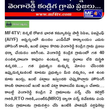
MF4TV: నిన్నటి రోజున భారత కమ్యూనిస్టు పార్టీ సిపిఐ, ఏఐవైఎఫ్
(AIYF) ఆధ్వర్యంలో మండల ఎంపీడీవో కార్యాలయం ఎదుట
హౌసింగ్ కాలనీ, ఇంటి పట్టాల కొరకు వెంగారెడ్డి కండ్రిగ గ్రామ ప్రజలు
ధర్నా చేయడం జరిగింది. వెంగారెడ్డి కండ్రిక గ్రామంలో గత 40
సంవత్సరాలుగా కాపురం ఉంటున్న ఇల్లు స్థలాలు లేని దుస్థితి
ఉన్నదని…. గత ప్రభుత్వం మమ్మల్ని మోసం చేసిందని
ఇప్పుడున్నటువంటి కూటమి ప్రభుత్వం మీద నమ్మకం, ఆశ ఉంది
మాకు ఇండ్లు, ఇంటి పట్టాలు ఇస్తుందని చెప్పుకొచ్చారు హౌసింగ్
కాలనీ రావాలంటే ఇంటి ఇంటి పట్టా కావాలనేది ముఖ్యం చేశారు…
కాబట్టి వెంగారెడ్డి కండ్రిగ 2 గ్రామాలను సర్వే చేసి కలెక్టర్
గారికి,RTO గారికి,ఎంఆర్ఓ(MRO) ద్వారా సర్వే నివేదికను పంపి
రెండు గ్రామాలను గ్రామనత్తం చేసి ఇంటికి పొజిషన్ సర్టిఫికెట్లు