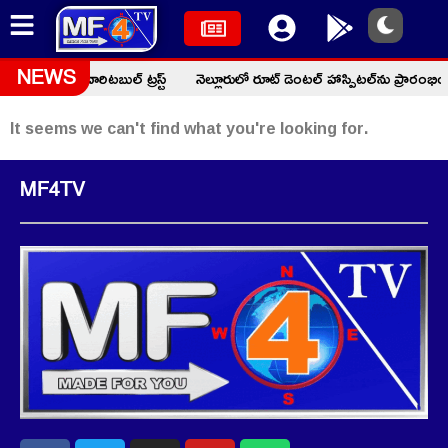
 ఫక్రుద్దీన్ చారిటబుల్ ట్రస్ట్
నెల్లూరులో రూట్ డెంటల్ హాస్పిటల్‌ను ప్రారంభ
NEWS
It seems we can't find what you're looking for.
MF4TV