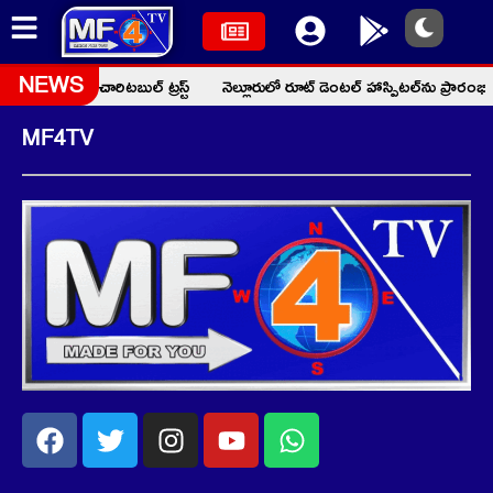
ద్ ఫక్రుద్దీన్ చారిటబుల్ ట్రస్ట్
నెల్లూరులో రూట్ డెంటల్ హాస్పిటల్‌ను ప్రారం
NEWS
MF4TV