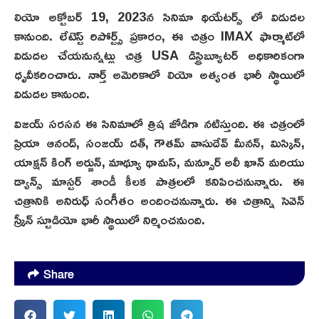
లియో అక్టోబర్ 19, 2023న సినిమా థియేటర్స్ లో విడుదల
కానుంది. లేటెస్ట్ రిపోర్ట్స్ ప్రకారం, ఈ చిత్రం IMAX ఫార్మాట్‌లో
విడుదల చేయనున్నట్లు చిత్ర USA డిస్ట్రిబ్యూటర్ అధికారికంగా
ధృవీకరించారు. నార్త్ అమెరికాలో లియో అత్యంత భారీ స్థాయిలో
విడుదల కానుంది.
విజయ్ సరసన ఈ సినిమాలో త్రిష జోడిగా నటిస్తుంది. ఈ చిత్రంలో
ప్రియా ఆనంద్, సంజయ్ దత్, గౌతమ్ వాసుదేవ్ మీనన్, మిస్కిన్,
యాక్షన్ కింగ్ అర్జున్, మాథ్యూ థామస్, మన్సూర్ అలీ ఖాన్ మరియు
డ్యాన్స్ మాస్టర్ శాండీ కీలక పాత్రలలో కనిపించనున్నారు. ఈ
చిత్రానికి అనిరుధ్ సంగీతం అందించనున్నారు. ఈ చిత్రాన్ని సెవెన్
స్క్రీన్ స్టూడియో భారీ స్థాయిలో నిర్మించనుంది.
Share