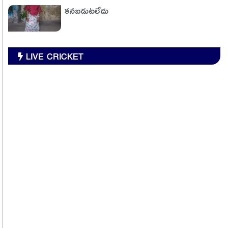
కనబడుటలేదు
LIVE CRICKET