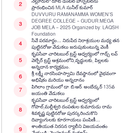
నెల్లూరులో రూట్ డెంటల్ హాస్పిటల్‌ను
ప్రారంభించిన MLA సునీల్ కుమార్
DUVVURU RAMANAMMA WOMEN’S
DEGREE COLLEGE – GUDUR:MEGA
JOB MELA – 2025 Organized by: LAQSH
Foundation
సేవే పరమార్ధం… నిరుపేద నిరాశ్రయుల మధ్య తన
పుట్టినరోజు వేడుకలు జరుపుకుంటున్న వెంకీ
కృపసేవా చారిటబుల్ ట్రస్ట్ ఆధ్వర్యంలో గాడ్స్ లవ్
వెల్ఫేర్ ట్రస్ట్ ఆశ్రమంలోని,వృద్ధులకు, పిల్లలకు
అన్నదాన కార్యక్రమం..
శ్రీ లక్ష్మీ నారసింహస్వామి దేవస్థానంలో వైభవంగా
అభిషేకం మరియు అన్నదానం
పిగిలాం గ్రామంలో డా. బి.ఆర్. అంబేడ్కర్ 135వ
జయంతి వేడుకలు
కృపసేవా చారిటబుల్ ట్రస్ట్ ఆధ్వర్యంలో
గోపాల్,మల్లీశ్వరి దంపతుల కుమారుడు రామ
శివకృష్ణ పుట్టినరోజు పురస్కరించుకొని
దివ్యాంగులకు కూరగాయలు పంపిణీ…
శాంతియుత నిరసన ర్యాలీని విజయవంతం