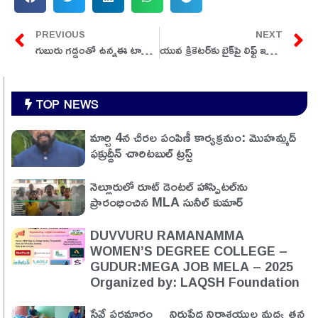
PREVIOUS
NEXT
గుబురు గడ్డంతో ఉన్నఈ టాలీవుడ్ హీరోను గుర్తుపట్టారా?
యువ క్రికెటర్‌కు బైక్‌పై లిఫ్ట్‌ ఇచ్చిన MS ధోనీ.. వీడియో వైరల్‌
TOP NEWS
మార్చి 4న చీరల పంపిణీ కార్యక్రమం: మొహమ్మద్
ఫక్రుద్దీన్ చారిటబుల్ ట్రస్ట్
నెల్లూరులో రూట్ డెంటల్ హాస్పిటల్‌ను
ప్రారంభించిన MLA సునీల్ కుమార్
DUVVURU RAMANAMMA
WOMEN’S DEGREE COLLEGE –
GUDUR:MEGA JOB MELA – 2025
Organized by: LAQSH Foundation
సేవే పరమార్ధం… నిరుపేద నిరాశ్రయుల మధ్య తన