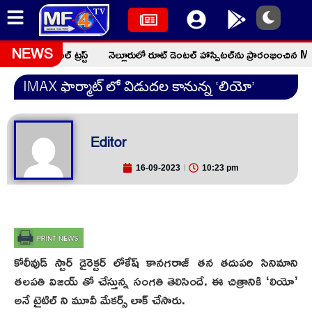
ీన్ చారిటబుల్ ట్రస్ట్
నెల్లూరులో రూట్ డెంటల్ హాస్పిటల్‌ను ప్రారంభించిన MLA
NEWS
IMAX ఫార్మాట్ లో విడుదల కానున్న ‘లియో’
Editor
16-09-2023
10:23 pm
కోలీవుడ్ స్టార్ డైరెక్టర్ లోకేష్ కానగరాజ్ తన తదుపరి సినిమాని
తలపతి విజయ్ తో చేస్తున్న సంగతి తెలిసిందే. ఈ చిత్రానికి ‘లియో’
అనే టైటిల్ ని మూవీ మేకర్స్ లాక్ చేసారు.