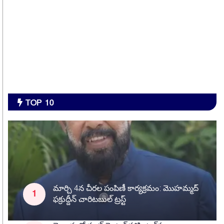
TOP 10
మార్చి 4న చీరల పంపిణీ కార్యక్రమం: మొహమ్మద్
ఫక్రుద్దీన్ చారిటబుల్ ట్రస్ట్