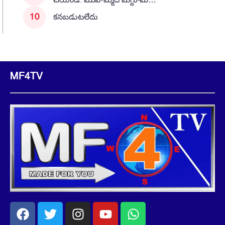
చేయండి: మొహమ్మద్ మగ్దూమ్…
కనబడుటలేదు
MF4TV