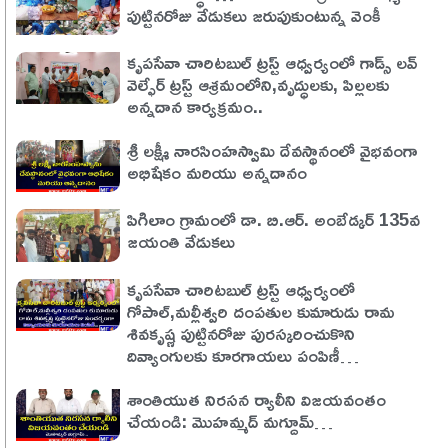
పుట్టినరోజు వేడుకలు జరుపుకుంటున్న వెంకీ
కృపసేవా చారిటబుల్ ట్రస్ట్ ఆధ్వర్యంలో గాడ్స్ లవ్
వెల్ఫేర్ ట్రస్ట్ ఆశ్రమంలోని,వృద్ధులకు, పిల్లలకు
అన్నదాన కార్యక్రమం..
శ్రీ లక్ష్మీ నారసింహస్వామి దేవస్థానంలో వైభవంగా
అభిషేకం మరియు అన్నదానం
పిగిలాం గ్రామంలో డా. బి.ఆర్. అంబేడ్కర్ 135వ
జయంతి వేడుకలు
కృపసేవా చారిటబుల్ ట్రస్ట్ ఆధ్వర్యంలో
గోపాల్,మల్లీశ్వరి దంపతుల కుమారుడు రామ
శివకృష్ణ పుట్టినరోజు పురస్కరించుకొని
దివ్యాంగులకు కూరగాయలు పంపిణీ…
శాంతియుత నిరసన ర్యాలీని విజయవంతం
చేయండి: మొహమ్మద్ మగ్దూమ్…