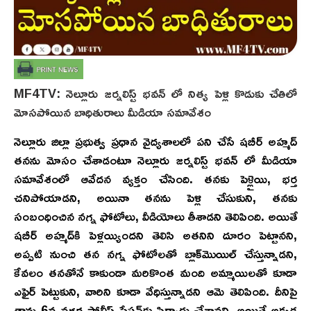
MF4TV: నెల్లూరు జర్నలిస్ట్ భవన్ లో నిత్య పెళ్లి కొడుకు చేతిలో
మోసపోయిన బాధితురాలు మీడియా సమావేశం
నెల్లూరు జిల్లా ప్ర‌భుత్వ ప్ర‌ధాన వైద్య‌శాల‌లో ప‌ని చేసే ష‌బీర్ అహ్మ‌ద్
త‌న‌ను మోసం చేశాడంటూ నెల్లూరు జర్నలిస్ట్ భవన్ లో మీడియా
సమావేశంలో ఆవేద‌న వ్య‌క్తం చేసింది. త‌న‌కు పెళ్లైయి, భ‌ర్త
చ‌నిపోయాడ‌ని, అయినా త‌న‌ను పెళ్లి చేసుకుని, త‌న‌కు
సంబంధించిన న‌గ్న ఫోటోలు, వీడియోలు తీశాడ‌ని తెలిపింది. అయితే
ష‌బీర్ అహ్మ‌ద్‌కి పెళ్ల‌య్యింద‌ని తెలిసి అత‌నిని దూరం పెట్టాన‌ని,
అప్ప‌టి నుంచి తన న‌గ్న ఫోటోల‌తో బ్లాక్‌మొయిల్ చేస్తున్నాడ‌ని,
కేవ‌లం త‌న‌తోనే కాకుండా మ‌రికొంత మంది అమ్మాయిల‌తో కూడా
ఎఫైర్ పెట్టుకుని, వారిని కూడా వేధిస్తున్నాడ‌ని ఆమె తెలిపింది. దీనిపై
తాను 6వ న‌గ‌ర పోలీస్ స్టేష‌న్‌కు ఫిర్యాదు చేశాన‌ని, అయితే అక్క‌డ