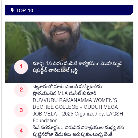
TOP 10
మార్చి 4న చీరల పంపిణీ కార్యక్రమం: మొహమ్మద్
ఫక్రుద్దీన్ చారిటబుల్ ట్రస్ట్
నెల్లూరులో రూట్ డెంటల్ హాస్పిటల్‌ను
ప్రారంభించిన MLA సునీల్ కుమార్
DUVVURU RAMANAMMA WOMEN’S
DEGREE COLLEGE – GUDUR:MEGA
JOB MELA – 2025 Organized by: LAQSH
Foundation
సేవే పరమార్ధం… నిరుపేద నిరాశ్రయుల మధ్య తన
పుట్టినరోజు వేడుకలు జరుపుకుంటున్న వెంకీ