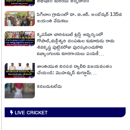
అభిషేకం మరియు అన్నదానం
పిగిలాం గ్రామంలో డా. బి.ఆర్. అంబేడ్కర్ 135వ
జయంతి వేడుకలు
కృపసేవా చారిటబుల్ ట్రస్ట్ ఆధ్వర్యంలో
గోపాల్,మల్లీశ్వరి దంపతుల కుమారుడు రామ
శివకృష్ణ పుట్టినరోజు పురస్కరించుకొని
దివ్యాంగులకు కూరగాయలు పంపిణీ…
శాంతియుత నిరసన ర్యాలీని విజయవంతం
చేయండి: మొహమ్మద్ మగ్దూమ్…
కనబడుటలేదు
LIVE CRICKET