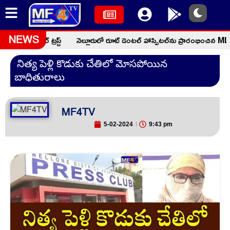
్ చారిటబుల్ ట్రస్ట్
నెల్లూరులో రూట్ డెంటల్ హాస్పిటల్‌ను ప్రారంభించిన MLA స
NEWS
నిత్య పెళ్లి కొడుకు చేతిలో మోసపోయిన
బాధితురాలు
MF4TV
5-02-2024
9:43 pm