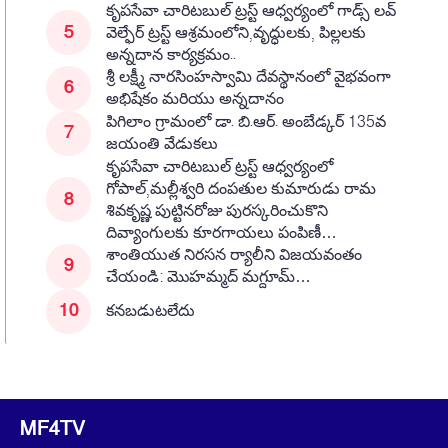
కృపసేవా చారిటబుల్ ట్రస్ట్ ఆధ్వర్యంలో గాడ్స్ లవ్
వెల్ఫేర్ ట్రస్ట్ ఆశ్రమంలోని,వృద్ధులకు, పిల్లలకు
అన్నదాన కార్యక్రమం..
శ్రీ లక్ష్మీ నారసింహస్వామి దేవస్థానంలో వైభవంగా
అభిషేకం మరియు అన్నదానం
పిగిలాం గ్రామంలో డా. బి.ఆర్. అంబేడ్కర్ 135వ
జయంతి వేడుకలు
కృపసేవా చారిటబుల్ ట్రస్ట్ ఆధ్వర్యంలో
గోపాల్,మల్లీశ్వరి దంపతుల కుమారుడు రామ
శివకృష్ణ పుట్టినరోజు పురస్కరించుకొని
దివ్యాంగులకు కూరగాయలు పంపిణీ…
శాంతియుత నిరసన ర్యాలీని విజయవంతం
చేయండి: మొహమ్మద్ మగ్దూమ్…
కనబడుటలేదు
MF4TV