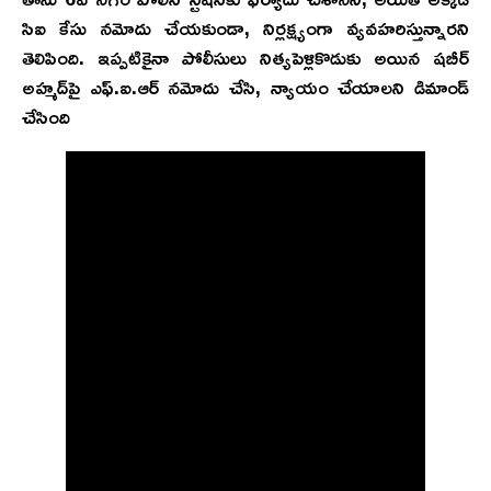
సిఐ కేసు న‌మోదు చేయ‌కుండా, నిర్ల‌క్ష్యంగా వ్య‌వ‌హ‌రిస్తున్నార‌ని
తెలిపింది. ఇప్ప‌టికైనా పోలీసులు నిత్య‌పెళ్లికొడుకు అయిన ష‌బీర్
అహ్మ‌ద్‌పై ఎఫ్‌.ఐ.ఆర్ న‌మోదు చేసి, న్యాయం చేయాల‌ని డిమాండ్
చేసింది