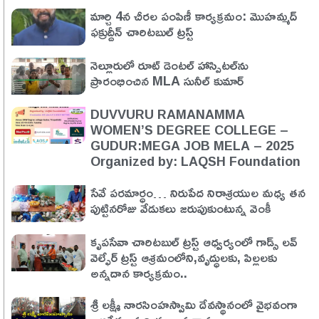
మార్చి 4న చీరల పంపిణీ కార్యక్రమం: మొహమ్మద్
ఫక్రుద్దీన్ చారిటబుల్ ట్రస్ట్
నెల్లూరులో రూట్ డెంటల్ హాస్పిటల్‌ను
ప్రారంభించిన MLA సునీల్ కుమార్
DUVVURU RAMANAMMA
WOMEN’S DEGREE COLLEGE –
GUDUR:MEGA JOB MELA – 2025
Organized by: LAQSH Foundation
సేవే పరమార్ధం… నిరుపేద నిరాశ్రయుల మధ్య తన
పుట్టినరోజు వేడుకలు జరుపుకుంటున్న వెంకీ
కృపసేవా చారిటబుల్ ట్రస్ట్ ఆధ్వర్యంలో గాడ్స్ లవ్
వెల్ఫేర్ ట్రస్ట్ ఆశ్రమంలోని,వృద్ధులకు, పిల్లలకు
అన్నదాన కార్యక్రమం..
శ్రీ లక్ష్మీ నారసింహస్వామి దేవస్థానంలో వైభవంగా