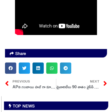
Share
PREVIOUS
NEXT
APని గంజాయి హబ్ గా మారుస్తూ యువతను నిర్వీర్యం చేయడమే కాక…
మైనారిటీలు 90 శాతం వైసీపీ వైపే:వైసీపీ మైనారిటీ సెల్ రాష్ట్ర కార్యదర్శి ఎండి. మగ్ధూమ్ మొహిద్దీన్
TOP NEWS