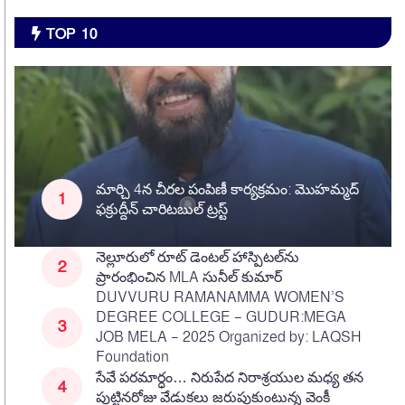
TOP 10
మార్చి 4న చీరల పంపిణీ కార్యక్రమం: మొహమ్మద్
ఫక్రుద్దీన్ చారిటబుల్ ట్రస్ట్
నెల్లూరులో రూట్ డెంటల్ హాస్పిటల్‌ను
ప్రారంభించిన MLA సునీల్ కుమార్
DUVVURU RAMANAMMA WOMEN’S
DEGREE COLLEGE – GUDUR:MEGA
JOB MELA – 2025 Organized by: LAQSH
Foundation
సేవే పరమార్ధం… నిరుపేద నిరాశ్రయుల మధ్య తన
పుట్టినరోజు వేడుకలు జరుపుకుంటున్న వెంకీ