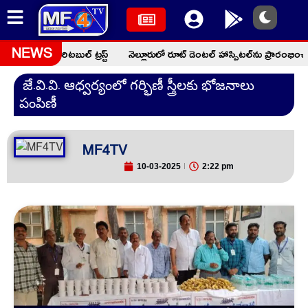
రుద్దీన్ చారిటబుల్ ట్రస్ట్
నెల్లూరులో రూట్ డెంటల్ హాస్పిటల్‌ను ప్రారంభించి
NEWS
జే.వి.వి. ఆధ్వర్యంలో గర్భిణీ స్త్రీలకు భోజనాలు
పంపిణీ
MF4TV
10-03-2025
2:22 pm