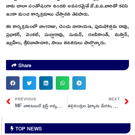
నాకు చాలా సంతోషంగా ఉందని అవసరమైతే జే.వి.వి.వారితో కలిసి
ఇంకా మంచి కార్యక్రమాలు చేస్తానని తెలిపారు.
ఈ కార్యక్రమంలో నాగరాజు, చెంచు నారాయణ, పురుషోత్తమ రావు,
ప్రభాకర్, వెంకట్, సుబ్బారావు, సుమన్, రజనీకాంత్, మస్తాన్,
ఇబ్రహీం, శ్రీనివాసాచారి, సాయి తదితరులు పాల్గొన్నారు.
Share
PREVIOUS
NEXT
MF చారిటబుల్ ట్రస్ట్ ఆధ్వర్యంలో 70 మంది నిరుపేద మహిళలకు కాటన్ చీరలను పంపిణీ…
తల్లిదండ్రుల ఫిర్యాదు మేరకు, స్వర్ణాంధ్ర భారతి పాఠశాల పై… విద్యాశాఖ అధికారులు చర్యలు తీసుకోవాలి :ఏబీవీపీ
TOP NEWS