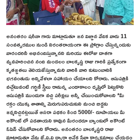
అనంతరం షరీనా గారు మాట్లాడుతూ జన విజ్ఞాన వేదిక వారు 11
సంవత్సరముల నుండి నిరంతరాయంగా ఈ ప్రోగ్రాం చేస్తున్నందుకు
వారందరినీ అభినందిస్తున్నానని మరియు ఈరోజు దాతగా
వ్యవహరించిన నంది మండలం బాలకృష్ణ రాజు గారికి ప్రత్యేకంగా
కృతజ్ఞతలు తెలియజేస్తున్నామని వారికి వారి కుటుంబానికి
భగవంతుడు అన్నివేళలా సహాయం చేయాలని కోరారు. ఆసుపత్రికి
వచ్చేటువంటి గర్భిణీ స్త్రీలు రానున్న ఎండాకాలం దృష్టిలో పెట్టుకొని
ఆసుపత్రికి ముందుగా వచ్చి పరీక్షలు అన్నీ చేయించుకోవాలని *మీ
రక్తం యొక్క శాతాన్ని మెరుగుపరుచుకుని మంచి బిడ్డకు
జన్మనిచ్చినట్లయితే ఆసరా పథకం కింద 5000/- రూపాయలు మీ
అకౌంట్ లో పడతాయని కావున మీరందరూ బ్యాంకులో అకౌంట్
ఓపెన్ చేసుకోవాలని కోరారు. అనంతరం బాలకృష్ణo రాజు
మాట్లాడుతూ నేను జే.వి.వి ద్వారా అనేక సేవా కార్యక్రమాలు చేయడం