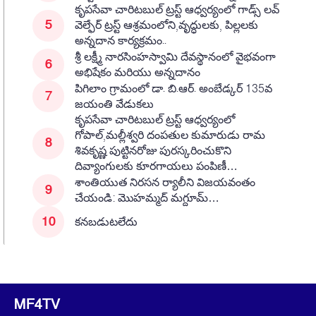
కృపసేవా చారిటబుల్ ట్రస్ట్ ఆధ్వర్యంలో గాడ్స్ లవ్
వెల్ఫేర్ ట్రస్ట్ ఆశ్రమంలోని,వృద్ధులకు, పిల్లలకు
అన్నదాన కార్యక్రమం..
శ్రీ లక్ష్మీ నారసింహస్వామి దేవస్థానంలో వైభవంగా
అభిషేకం మరియు అన్నదానం
పిగిలాం గ్రామంలో డా. బి.ఆర్. అంబేడ్కర్ 135వ
జయంతి వేడుకలు
కృపసేవా చారిటబుల్ ట్రస్ట్ ఆధ్వర్యంలో
గోపాల్,మల్లీశ్వరి దంపతుల కుమారుడు రామ
శివకృష్ణ పుట్టినరోజు పురస్కరించుకొని
దివ్యాంగులకు కూరగాయలు పంపిణీ…
శాంతియుత నిరసన ర్యాలీని విజయవంతం
చేయండి: మొహమ్మద్ మగ్దూమ్…
కనబడుటలేదు
MF4TV