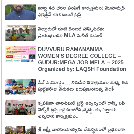
మార్చి 4న చీరల పంపిణీ కార్యక్రమం: మొహమ్మద్
ఫక్రుద్దీన్ చారిటబుల్ ట్రస్ట్
నెల్లూరులో రూట్ డెంటల్ హాస్పిటల్‌ను
ప్రారంభించిన MLA సునీల్ కుమార్
DUVVURU RAMANAMMA
WOMEN’S DEGREE COLLEGE –
GUDUR:MEGA JOB MELA – 2025
Organized by: LAQSH Foundation
సేవే పరమార్ధం… నిరుపేద నిరాశ్రయుల మధ్య తన
పుట్టినరోజు వేడుకలు జరుపుకుంటున్న వెంకీ
కృపసేవా చారిటబుల్ ట్రస్ట్ ఆధ్వర్యంలో గాడ్స్ లవ్
వెల్ఫేర్ ట్రస్ట్ ఆశ్రమంలోని,వృద్ధులకు, పిల్లలకు
అన్నదాన కార్యక్రమం..
శ్రీ లక్ష్మీ నారసింహస్వామి దేవస్థానంలో వైభవంగా