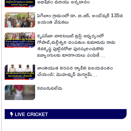
అభిషేకం మరియు అన్నదానం
పిగిలాం గ్రామంలో డా. బి.ఆర్. అంబేడ్కర్ 135వ
జయంతి వేడుకలు
కృపసేవా చారిటబుల్ ట్రస్ట్ ఆధ్వర్యంలో
గోపాల్,మల్లీశ్వరి దంపతుల కుమారుడు రామ
శివకృష్ణ పుట్టినరోజు పురస్కరించుకొని
దివ్యాంగులకు కూరగాయలు పంపిణీ…
శాంతియుత నిరసన ర్యాలీని విజయవంతం
చేయండి: మొహమ్మద్ మగ్దూమ్…
కనబడుటలేదు
LIVE CRICKET