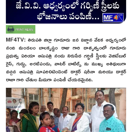
MF4TV: తిరుపతి జిల్లా గూడూరు జన విజ్ఞాన వేదిక ఆధ్వర్యంలో
నంది మండలం బాలకృష్ణం రాజు గారి దాతృత్వంలో గూడూరు
ప్రభుత్వ ఏరియా ఆసుపత్రి నందు నిరుపేద గర్భిణీ స్త్రీలకు వెజిటేబుల్
రైస్, గుడ్డు, అరటిపండు, వాటర్ బాటిల్స్ ను ముఖ్య అతిథులుగా
వచ్చిన ఆసుపత్రి సూపరిoటెండెంట్ డాక్టర్ షరీనా మరియు డాక్టర్
రాజా గారి చేతుల మీదుగా పంపిణీ చేయడమైనది.