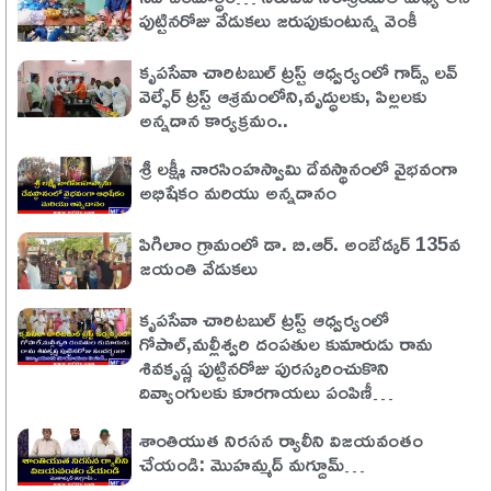
పుట్టినరోజు వేడుకలు జరుపుకుంటున్న వెంకీ
కృపసేవా చారిటబుల్ ట్రస్ట్ ఆధ్వర్యంలో గాడ్స్ లవ్
వెల్ఫేర్ ట్రస్ట్ ఆశ్రమంలోని,వృద్ధులకు, పిల్లలకు
అన్నదాన కార్యక్రమం..
శ్రీ లక్ష్మీ నారసింహస్వామి దేవస్థానంలో వైభవంగా
అభిషేకం మరియు అన్నదానం
పిగిలాం గ్రామంలో డా. బి.ఆర్. అంబేడ్కర్ 135వ
జయంతి వేడుకలు
కృపసేవా చారిటబుల్ ట్రస్ట్ ఆధ్వర్యంలో
గోపాల్,మల్లీశ్వరి దంపతుల కుమారుడు రామ
శివకృష్ణ పుట్టినరోజు పురస్కరించుకొని
దివ్యాంగులకు కూరగాయలు పంపిణీ…
శాంతియుత నిరసన ర్యాలీని విజయవంతం
చేయండి: మొహమ్మద్ మగ్దూమ్…