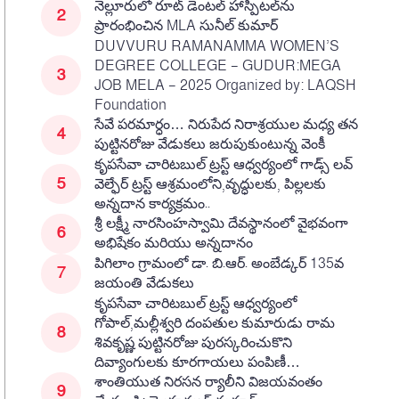
నెల్లూరులో రూట్ డెంటల్ హాస్పిటల్‌ను
ప్రారంభించిన MLA సునీల్ కుమార్
DUVVURU RAMANAMMA WOMEN’S
DEGREE COLLEGE – GUDUR:MEGA
JOB MELA – 2025 Organized by: LAQSH
Foundation
సేవే పరమార్ధం… నిరుపేద నిరాశ్రయుల మధ్య తన
పుట్టినరోజు వేడుకలు జరుపుకుంటున్న వెంకీ
కృపసేవా చారిటబుల్ ట్రస్ట్ ఆధ్వర్యంలో గాడ్స్ లవ్
వెల్ఫేర్ ట్రస్ట్ ఆశ్రమంలోని,వృద్ధులకు, పిల్లలకు
అన్నదాన కార్యక్రమం..
శ్రీ లక్ష్మీ నారసింహస్వామి దేవస్థానంలో వైభవంగా
అభిషేకం మరియు అన్నదానం
పిగిలాం గ్రామంలో డా. బి.ఆర్. అంబేడ్కర్ 135వ
జయంతి వేడుకలు
కృపసేవా చారిటబుల్ ట్రస్ట్ ఆధ్వర్యంలో
గోపాల్,మల్లీశ్వరి దంపతుల కుమారుడు రామ
శివకృష్ణ పుట్టినరోజు పురస్కరించుకొని
దివ్యాంగులకు కూరగాయలు పంపిణీ…
శాంతియుత నిరసన ర్యాలీని విజయవంతం