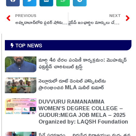
PREVIOUS
NEXT
అహ్మదాబాద్‌లోని ఫ్లవర్ షోను సందర్శించిన ప్రధాని మోదీ
వైసీపీ ఇంఛార్జిల మార్పులు చేర్పులకు సంబంధించి మూడో జాబితా విడుదల…
TOP NEWS
మార్చి 4న చీరల పంపిణీ కార్యక్రమం: మొహమ్మద్
ఫక్రుద్దీన్ చారిటబుల్ ట్రస్ట్
నెల్లూరులో రూట్ డెంటల్ హాస్పిటల్‌ను
ప్రారంభించిన MLA సునీల్ కుమార్
DUVVURU RAMANAMMA
WOMEN’S DEGREE COLLEGE –
GUDUR:MEGA JOB MELA – 2025
Organized by: LAQSH Foundation
సేవే పరమార్ధం… నిరుపేద నిరాశ్రయుల మధ్య తన