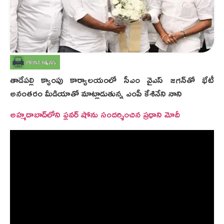
తాడేపల్లి క్యాంపు కార్యాలయంలో సీఎం వైఎస్‌ జగన్‌తో భేటీ
అనంతరం మీడియాతో మాట్లాడుతున్న ఎంపీ కేశినేని నాని
అహ్మదాబాద్‌లోని ఫ్లవర్ షోను సందర్శించిన ప్రధాని మోదీ