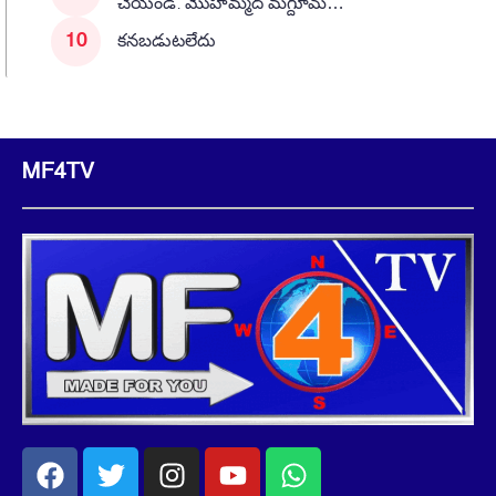
చేయండి: మొహమ్మద్ మగ్దూమ్…
కనబడుటలేదు
MF4TV