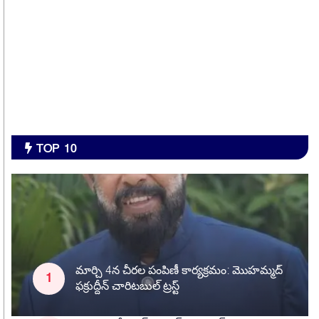
TOP 10
మార్చి 4న చీరల పంపిణీ కార్యక్రమం: మొహమ్మద్
ఫక్రుద్దీన్ చారిటబుల్ ట్రస్ట్