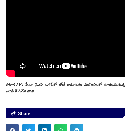
MF4TV: సీఎం వైఎస్‌ జగన్‌తో భేటీ అనంతరం మీడియాతో మాట్లాడుతున్న
ఎంపీ కేశినేని నాని
Share