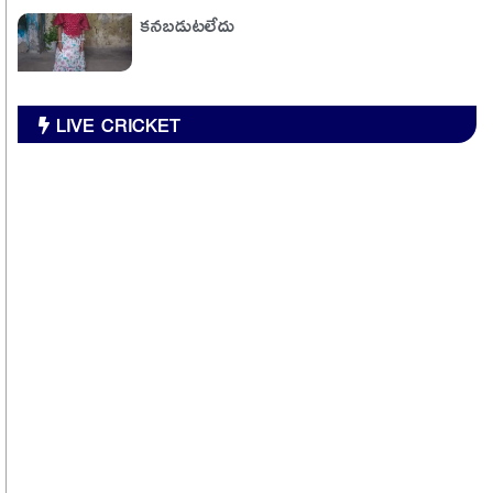
కనబడుటలేదు
LIVE CRICKET