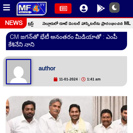
 చారిటబుల్ ట్రస్ట్
నెల్లూరులో రూట్ డెంటల్ హాస్పిటల్‌ను ప్రారంభించిన MLA స
NEWS
CM జగన్‌తో భేటీ అనంతరం మీడియాతో : ఎంపీ
కేశినేని నాని
author
11-01-2024
1:41 am