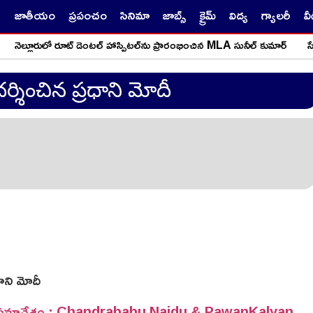
జాతీయం
ప్రపంచం
సినిమా
జాబ్స్
క్రైమ్
విద్య
గ్యాలరీ
వ
ల్లూరులో రూట్ డెంటల్ హాస్పిటల్‌ను ప్రారంభించిన MLA సునీల్ కుమార్
సేవే ప
్శించిన ప్రధాని మోదీ
ాని మోదీ
ియా సమావేశం : Chandrababu Naidu & PawanKalyan