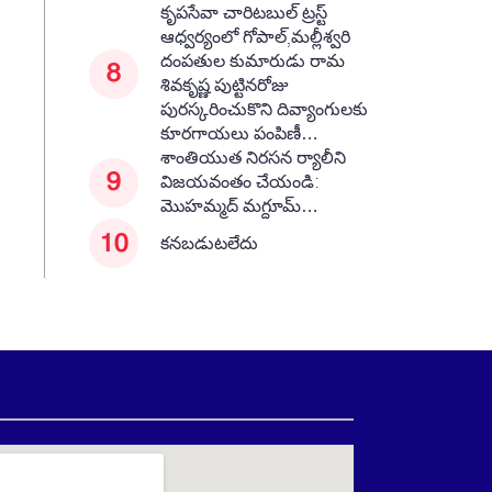
కృపసేవా చారిటబుల్ ట్రస్ట్
ఆధ్వర్యంలో గోపాల్,మల్లీశ్వరి
దంపతుల కుమారుడు రామ
శివకృష్ణ పుట్టినరోజు
పురస్కరించుకొని దివ్యాంగులకు
కూరగాయలు పంపిణీ…
శాంతియుత నిరసన ర్యాలీని
విజయవంతం చేయండి:
మొహమ్మద్ మగ్దూమ్…
కనబడుటలేదు