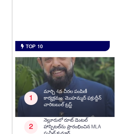
TOP 10
మార్చి 4న చీరల పంపిణీ
కార్యక్రమం: మొహమ్మద్ ఫక్రుద్దీన్
చారిటబుల్ ట్రస్ట్
నెల్లూరులో రూట్ డెంటల్
హాస్పిటల్‌ను ప్రారంభించిన MLA
సునీల్ కుమార్