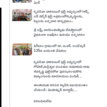
వెంకీ
కృపసేవా చారిటబుల్ ట్రస్ట్ ఆధ్వర్యంలో గాడ్స్
లవ్ వెల్ఫేర్ ట్రస్ట్ ఆశ్రమంలోని,వృద్ధులకు,
పిల్లలకు అన్నదాన కార్యక్రమం..
శ్రీ లక్ష్మీ నారసింహస్వామి దేవస్థానంలో
వైభవంగా అభిషేకం మరియు అన్నదానం
పిగిలాం గ్రామంలో డా. బి.ఆర్. అంబేడ్కర్
135వ జయంతి వేడుకలు
కృపసేవా చారిటబుల్ ట్రస్ట్ ఆధ్వర్యంలో
గోపాల్,మల్లీశ్వరి దంపతుల కుమారుడు రామ
శివకృష్ణ పుట్టినరోజు పురస్కరించుకొని
దివ్యాంగులకు కూరగాయలు పంపిణీ…
శాంతియుత నిరసన ర్యాలీని విజయవంతం
చేయండి: మొహమ్మద్ మగ్దూమ్…
కనబడుటలేదు