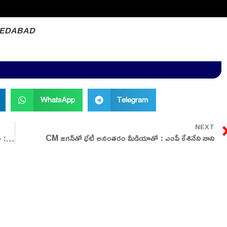
HMEDABAD
WhatsApp
Telegram
NEXT
చీఫ్ ఎలక్షన్ కమిషనర్ తో సమావేశం అనంతరం మీడియా సమావేశం : Chandrababu Naidu & PawanKalyan
CM జగన్‌తో భేటీ అనంతరం మీడియాతో : ఎంపీ కేశినేని నాని