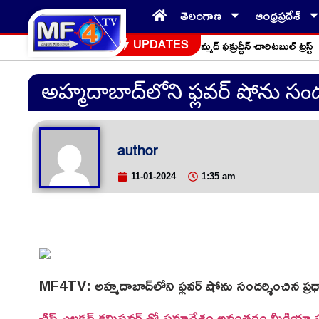
తెలంగాణ
ఆంధ్రప్రదేశ్
మార్చి 4న చీరల పంపిణీ కార్యక్రమం: మొహమ్మద్ ఫక్రుద్దీన్ చారిటబుల్ ట్రస్ట్
నె
UPDATES
అహ్మదాబాద్‌లోని ఫ్లవర్ షోను సందర
author
11-01-2024
1:35 am
MF4TV: అహ్మదాబాద్‌లోని ఫ్లవర్ షోను సందర్శించిన ప్రధ
చీఫ్ ఎలక్షన్ కమిషనర్ తో సమావేశం అనంతరం మీడ