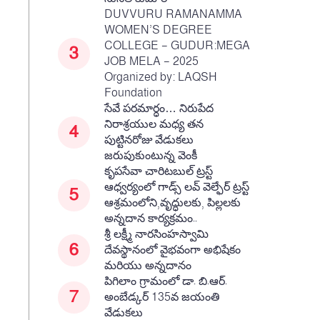
DUVVURU RAMANAMMA
WOMEN’S DEGREE
COLLEGE – GUDUR:MEGA
JOB MELA – 2025
Organized by: LAQSH
Foundation
సేవే పరమార్ధం… నిరుపేద
నిరాశ్రయుల మధ్య తన
పుట్టినరోజు వేడుకలు
జరుపుకుంటున్న వెంకీ
కృపసేవా చారిటబుల్ ట్రస్ట్
ఆధ్వర్యంలో గాడ్స్ లవ్ వెల్ఫేర్ ట్రస్ట్
ఆశ్రమంలోని,వృద్ధులకు, పిల్లలకు
అన్నదాన కార్యక్రమం..
శ్రీ లక్ష్మీ నారసింహస్వామి
దేవస్థానంలో వైభవంగా అభిషేకం
మరియు అన్నదానం
పిగిలాం గ్రామంలో డా. బి.ఆర్.
అంబేడ్కర్ 135వ జయంతి
వేడుకలు