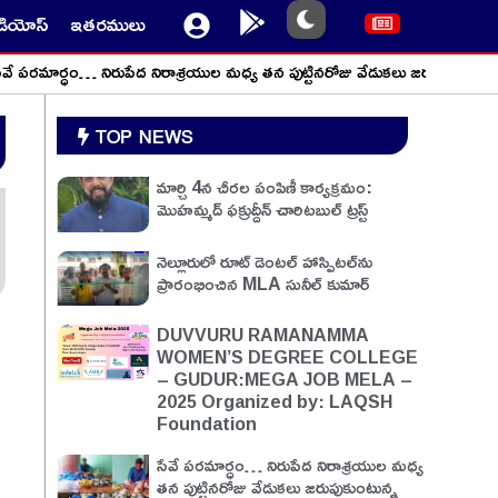
ీడియోస్
ఇతరములు
రమార్ధం… నిరుపేద నిరాశ్రయుల మధ్య తన పుట్టినరోజు వేడుకలు జరుపుకుంటున్న వెంక
TOP NEWS
మార్చి 4న చీరల పంపిణీ కార్యక్రమం:
మొహమ్మద్ ఫక్రుద్దీన్ చారిటబుల్ ట్రస్ట్
నెల్లూరులో రూట్ డెంటల్ హాస్పిటల్‌ను
ప్రారంభించిన MLA సునీల్ కుమార్
DUVVURU RAMANAMMA
WOMEN’S DEGREE COLLEGE
– GUDUR:MEGA JOB MELA –
2025 Organized by: LAQSH
Foundation
సేవే పరమార్ధం… నిరుపేద నిరాశ్రయుల మధ్య
తన పుట్టినరోజు వేడుకలు జరుపుకుంటున్న