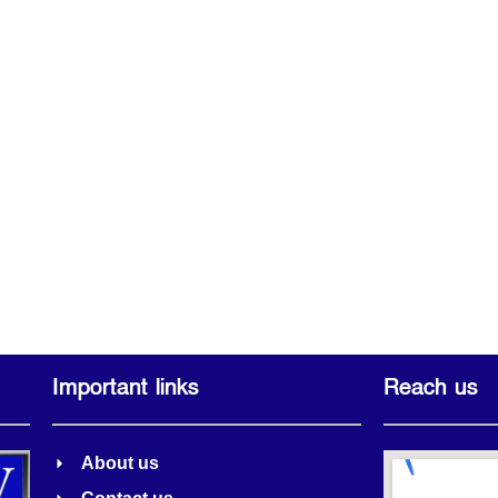
Important links
Reach us
About us