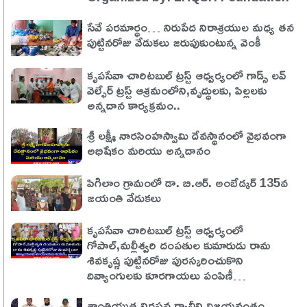
సేవే పరమార్ధం… నిరుపేద నిరాశ్రయుల మధ్య తన
పుట్టినరోజు వేడుకలు జరుపుకుంటున్న వెంకీ
కృపసేవా చారిటబుల్ ట్రస్ట్ ఆధ్వర్యంలో గాడ్స్ లవ్
వెల్ఫేర్ ట్రస్ట్ ఆశ్రమంలోని,వృద్ధులకు, పిల్లలకు
అన్నదాన కార్యక్రమం..
శ్రీ లక్ష్మీ నారసింహస్వామి దేవస్థానంలో వైభవంగా
అభిషేకం మరియు అన్నదానం
పిగిలాం గ్రామంలో డా. బి.ఆర్. అంబేడ్కర్ 135వ
జయంతి వేడుకలు
కృపసేవా చారిటబుల్ ట్రస్ట్ ఆధ్వర్యంలో
గోపాల్,మల్లీశ్వరి దంపతుల కుమారుడు రామ
శివకృష్ణ పుట్టినరోజు పురస్కరించుకొని
దివ్యాంగులకు కూరగాయలు పంపిణీ…
శాంతియుత నిరసన ర్యాలీని విజయవంతం