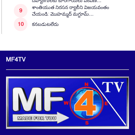
దివ్యాంగులకు కూరగాయలు పంపిణీ…
శాంతియుత నిరసన ర్యాలీని విజయవంతం
చేయండి: మొహమ్మద్ మగ్దూమ్…
కనబడుటలేదు
MF4TV