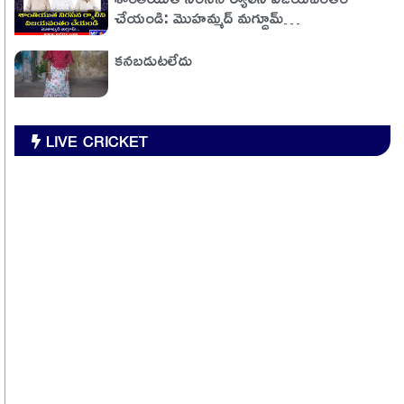
చేయండి: మొహమ్మద్ మగ్దూమ్…
కనబడుటలేదు
LIVE CRICKET