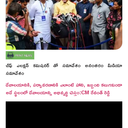
చీఫ్ ఎలక్షన్ కమిషనర్ తో సమావేశం అనంతరం మీడియా
సమావేశం
దేవాలయానికి, పర్యావరణానికి ఎలాంటి హాని, ఇబ్బంది కలుగకుండా
అదే స్థలంలో దేవాలయాన్ని అభివృద్ధి చెస్తం:CM రేవంత్ రెడ్డి