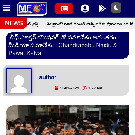
న్ చారిటబుల్ ట్రస్ట్
నెల్లూరులో రూట్ డెంటల్ హాస్పిటల్‌ను ప్రారంభించిన MLA
NEWS
చీఫ్ ఎలక్షన్ కమిషనర్ తో సమావేశం అనంతరం
మీడియా సమావేశం : Chandrababu Naidu &
PawanKalyan
author
11-01-2024
1:27 am