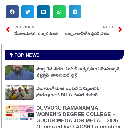
PREVIOUS
NEXT
దేవాలయానికి, పర్యావరణానికి ఎలాంటి హాని, ఇబ్బంది కలుగకుండా అదే స్థలంలో దేవాలయాన్ని అభివృద్ధి చెస్తం:CM రేవంత్ రెడ్డి
అహ్మదాబాద్‌లోని ఫ్లవర్ షోను సందర్శించిన ప్రధాని మోదీ
TOP NEWS
మార్చి 4న చీరల పంపిణీ కార్యక్రమం: మొహమ్మద్
ఫక్రుద్దీన్ చారిటబుల్ ట్రస్ట్
నెల్లూరులో రూట్ డెంటల్ హాస్పిటల్‌ను
ప్రారంభించిన MLA సునీల్ కుమార్
DUVVURU RAMANAMMA
WOMEN’S DEGREE COLLEGE –
GUDUR:MEGA JOB MELA – 2025
Organized by: LAQSH Foundation