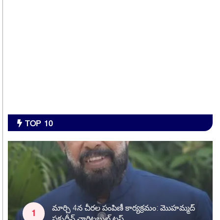
TOP 10
మార్చి 4న చీరల పంపిణీ కార్యక్రమం: మొహమ్మద్
ఫక్రుద్దీన్ చారిటబుల్ ట్రస్ట్