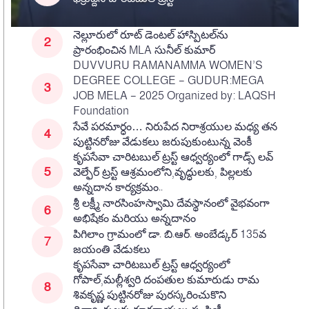
నెల్లూరులో రూట్ డెంటల్ హాస్పిటల్‌ను
ప్రారంభించిన MLA సునీల్ కుమార్
DUVVURU RAMANAMMA WOMEN’S
DEGREE COLLEGE – GUDUR:MEGA
JOB MELA – 2025 Organized by: LAQSH
Foundation
సేవే పరమార్ధం… నిరుపేద నిరాశ్రయుల మధ్య తన
పుట్టినరోజు వేడుకలు జరుపుకుంటున్న వెంకీ
కృపసేవా చారిటబుల్ ట్రస్ట్ ఆధ్వర్యంలో గాడ్స్ లవ్
వెల్ఫేర్ ట్రస్ట్ ఆశ్రమంలోని,వృద్ధులకు, పిల్లలకు
అన్నదాన కార్యక్రమం..
శ్రీ లక్ష్మీ నారసింహస్వామి దేవస్థానంలో వైభవంగా
అభిషేకం మరియు అన్నదానం
పిగిలాం గ్రామంలో డా. బి.ఆర్. అంబేడ్కర్ 135వ
జయంతి వేడుకలు
కృపసేవా చారిటబుల్ ట్రస్ట్ ఆధ్వర్యంలో
గోపాల్,మల్లీశ్వరి దంపతుల కుమారుడు రామ
శివకృష్ణ పుట్టినరోజు పురస్కరించుకొని